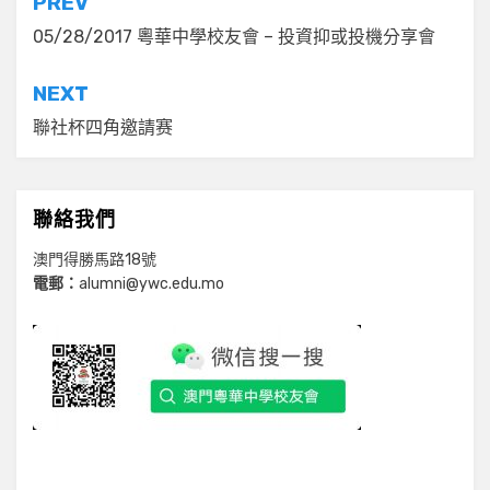
文
PREV
章
05/28/2017 粵華中學校友會 – 投資抑或投機分享會
導
NEXT
覽
聯社杯四角邀請赛
聯絡我們
澳門得勝馬路18號
電郵：
alumni@ywc.edu.mo