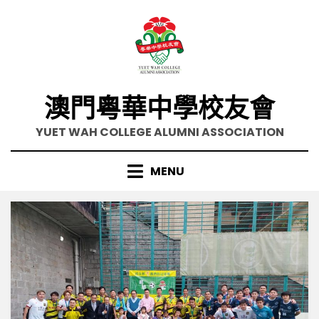
Skip
to
content
澳門粵華中學校友會
YUET WAH COLLEGE ALUMNI ASSOCIATION
MENU