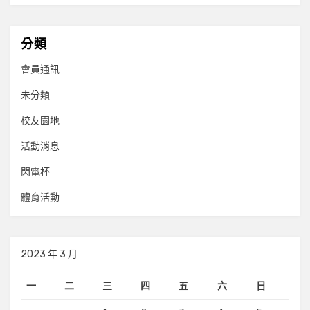
分類
會員通訊
未分類
校友園地
活動消息
閃電杯
體育活動
2023 年 3 月
一
二
三
四
五
六
日