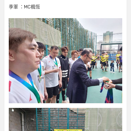
季軍 ：MC楓恆