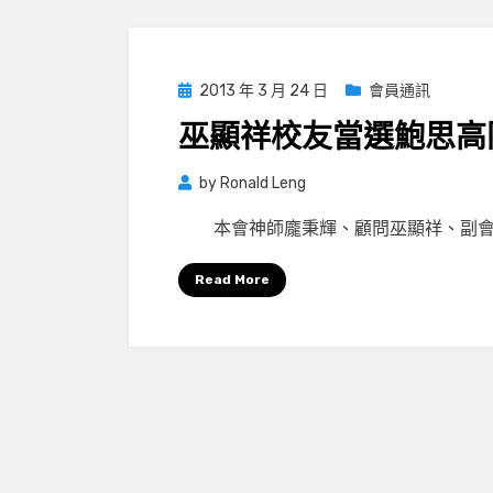
Posted
2013 年 3 月 24 日
會員通訊
on
巫顯祥校友當選鮑思高
by
Ronald Leng
本會神師龐秉輝、顧問巫顯祥、副會
Read More