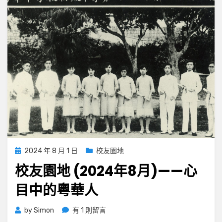
Posted
2024 年 8 月 1 日
校友園地
on
校友園地 (2024年8月)——心
目中的粵華人
在
by
Simon
有 1 則留言
〈校