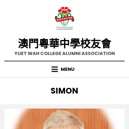
Skip
to
content
澳門粵華中學校友會
YUET WAH COLLEGE ALUMNI ASSOCIATION
MENU
作者
:
SIMON