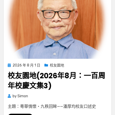
Posted
2026 年 8 月 1 日
校友園地
on
校友園地(2026年8月：一百周
年校慶文集3)
by
Simon
主題：粵華情懷・九秩回眸——潘厚均校友口述史