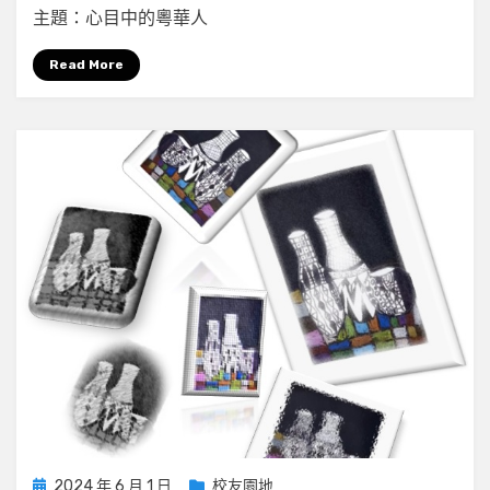
主題：心目中的粵華人
友
園
Read More
地
(2024
年
8
月)
——
心
目
中
的
粵
華
人〉
中
Posted
2024 年 6 月 1 日
校友園地