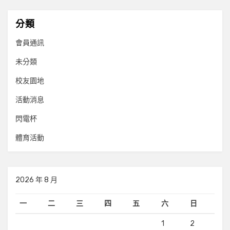
分類
會員通訊
未分類
校友園地
活動消息
閃電杯
體育活動
2026 年 8 月
一
二
三
四
五
六
日
1
2