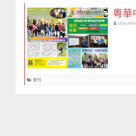
粵華
ptayuetw
會刊