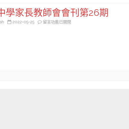
中學家長教師會會刊第26期
在
ah
2022-05-25
留言功能已關閉
〈粵
華
中
學
家
長
教
師
會
會
刊
第
26
期〉