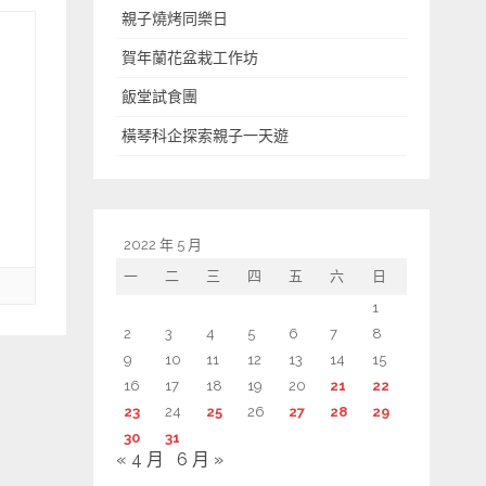
親子燒烤同樂日
賀年蘭花盆栽工作坊
飯堂試食團
橫琴科企探索親子一天遊
2022 年 5 月
一
二
三
四
五
六
日
1
2
3
4
5
6
7
8
9
10
11
12
13
14
15
16
17
18
19
20
21
22
23
24
25
26
27
28
29
30
31
« 4 月
6 月 »