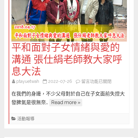
平和面對子女情緒與愛的
溝通 張仕絹老師教大家呼
息大法
在
ptayuetwah
2022-07-26
留言功能已關閉
〈平
在我們的身邊，不少父母對於自己在子女面前失控大
和
發脾氣是很無奈…
Read more »
面
對
活動報導
子
女
情