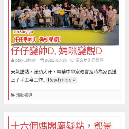
影
響
子
女
日
後
仔仔變帥D, 媽咪變靚D
成
長，
在
ptayuetwah
2022-07-25
留言功能已關閉
梁
〈仔
天氣酷熱，滿頭大汗，粵華中學家教會及時為家長送
祖
仔
永
上了手工皂工作…
Read more »
變
為
帥
你
活動報導
D, 媽
家
咪
庭
變
把
靚
脈〉
十六個媽閣廟疑點，鄧景
D〉