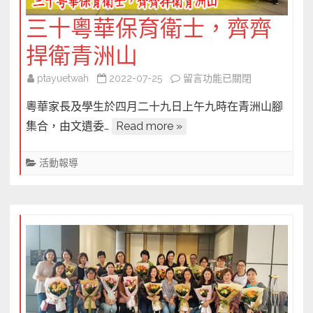
教
三十粵華保育衛士，齊齊
會
逐
捍衛青洲山
一
在
ptayuetwah
2022-07-25
留言功能已關閉
破
〈三
解〉
粵華家長及學生於四月二十九日上午九時在青洲山腳
十
中
集合，由文遺委…
Read more »
粵
華
活動報導
保
育
衛
士，
齊
齊
捍
衛
青