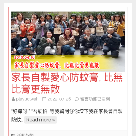
活
中
動
體
驗
營〉
中
家長自製愛心防蚊膏, 比無
比膏更無敵
在
ptayuetwah
2022-07-26
留言功能已關閉
〈家
“好痒呀!” “吾駛怕! 等我幫阿仔你渣下我在家長會自製
長
防蚊…
Read more »
自
製
活動報導