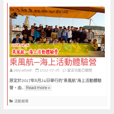
緒
與
愛
的
溝
通
張
仕
絹
乘風航─海上活動體驗營
老
師
在
ptayuetwah
2022-07-26
留言功能已關閉
教
〈乘
原定於2017年8月24日舉行的”乘風航”海上活動體驗
大
風
家
營，由…
Read more »
航
呼
─
息
活動報導
海
大
上
法〉