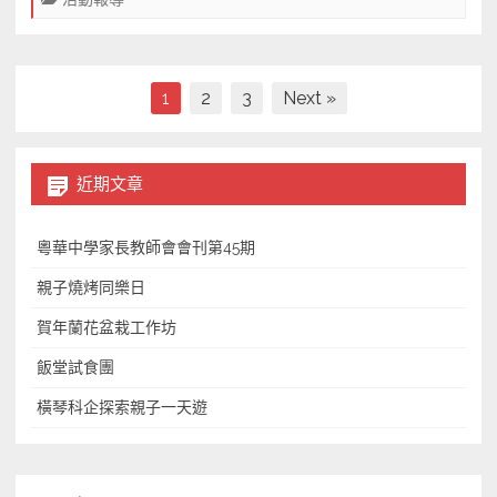
愛
心
防
蚊
文
1
2
3
Next »
膏,
章
比
導
無
近期文章
比
覽
膏
粵華中學家長教師會會刊第45期
更
無
親子燒烤同樂日
敵〉
賀年蘭花盆栽工作坊
中
飯堂試食團
橫琴科企探索親子一天遊