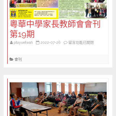
粵華中學家長教師會會刊
第19期
在
ptayuetwah
2022-07-26
留言功能已關閉
〈粵
華
會刊
中
學
家
長
教
師
會
會
刊