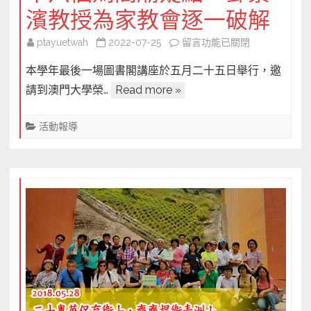
中
中
濱教授為家教會逐一破解
在
ptayuetwah
2022-07-25
留言功能已關閉
〈十
本學年最後一場圖書閣講座於五月二十五日舉行，邀
六
請到澳門大學榮…
Read more »
個
媽
活動報導
閣
廟
疑
點，
鄧
景
濱
教
授
為
家