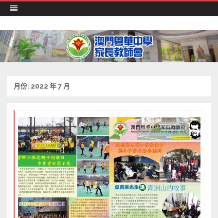
澳門粵華中學 家長教師會
Skip
to
content
月份:
2022 年 7 月