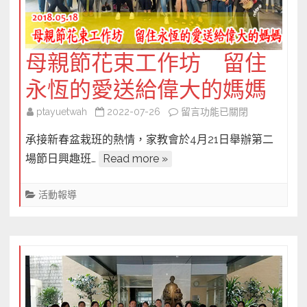
洲
山〉
中
母親節花束工作坊 留住
永恆的愛送給偉大的媽媽
在
ptayuetwah
2022-07-26
留言功能已關閉
〈母
承接新春盆栽班的熱情，家教會於4月21日舉辦第二
親
場節日興趣班…
Read more »
節
花
活動報導
束
工
作
坊
留
住
永