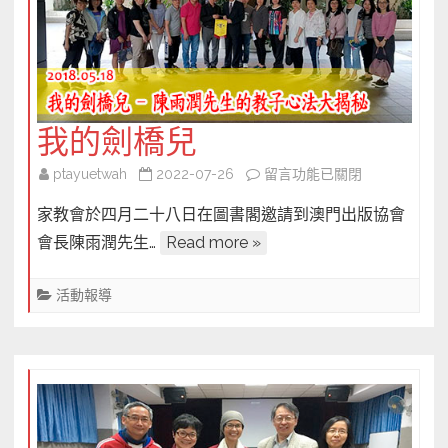
恆
的
愛
送
給
我的劍橋兒
偉
大
在
ptayuetwah
2022-07-26
留言功能已關閉
的
〈我
家教會於四月二十八日在圖書閣邀請到澳門出版協會
媽
的
媽〉
會長陳雨潤先生…
Read more »
劍
中
橋
活動報導
兒〉
中