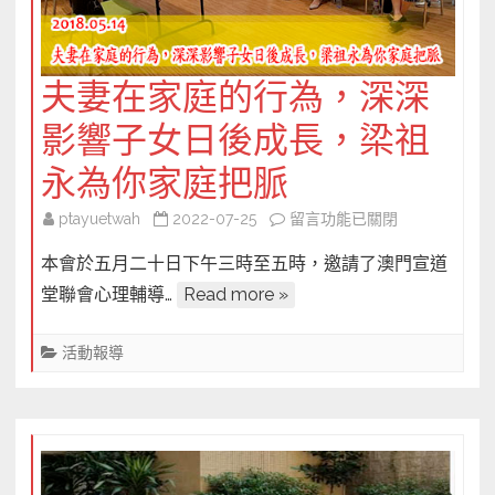
第
19
期〉
夫妻在家庭的行為，深深
中
影響子女日後成長，梁祖
永為你家庭把脈
在
ptayuetwah
2022-07-25
留言功能已關閉
〈夫
本會於五月二十日下午三時至五時，邀請了澳門宣道
妻
堂聯會心理輔導…
Read more »
在
家
活動報導
庭
的
行
為，
深
深