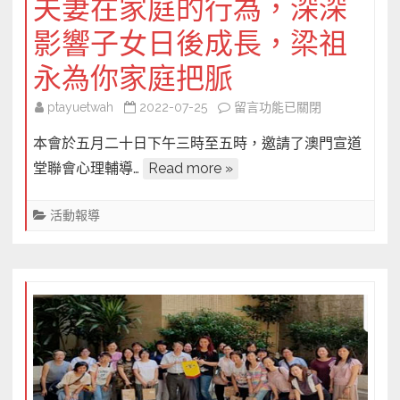
夫妻在家庭的行為，深深
影響子女日後成長，梁祖
永為你家庭把脈
在
ptayuetwah
2022-07-25
留言功能已關閉
〈夫
本會於五月二十日下午三時至五時，邀請了澳門宣道
妻
堂聯會心理輔導…
Read more »
在
家
活動報導
庭
的
行
為，
深
深
影
響
子