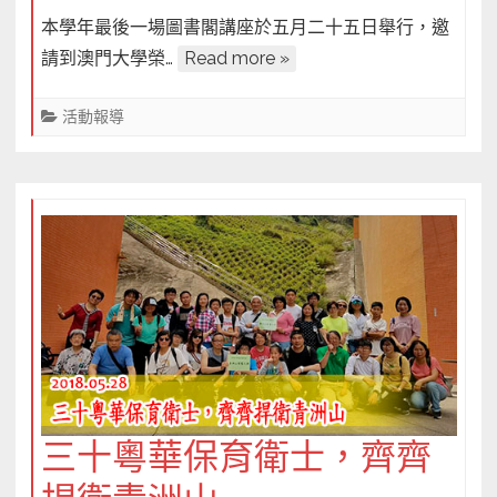
〈十
本學年最後一場圖書閣講座於五月二十五日舉行，邀
六
請到澳門大學榮…
Read more »
個
媽
活動報導
閣
廟
疑
點，
鄧
景
濱
教
授
為
家
教
三十粵華保育衛士，齊齊
會
逐