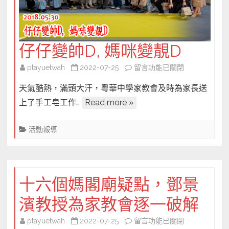
女
日
後
仔仔變帥D, 媽咪變靚D
成
長，
在
ptayuetwah
2022-07-25
留言功能已關閉
梁
〈仔
天氣酷熱，滿頭大汗，粵華中學家教會及時為家長送
祖
仔
永
上了手工皂工作…
Read more »
變
為
帥
你
活動報導
D, 媽
家
咪
庭
變
把
靚
脈〉
十六個媽閣廟疑點，鄧景
D〉
中
中
濱教授為家教會逐一破解
在
ptayuetwah
2022-07-25
留言功能已關閉