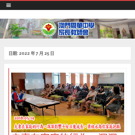
澳門粵華中學 家長教師會
Skip
to
content
日期:
2022 年 7 月 25 日