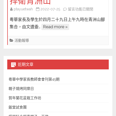
捍衛青洲山
一
在
ptayuetwah
2022-07-25
留言功能已關閉
破
〈三
解〉
粵華家長及學生於四月二十九日上午九時在青洲山腳
十
中
集合，由文遺委…
Read more »
粵
華
活動報導
保
育
衛
士，
近期文章
齊
齊
粵華中學家長教師會會刊第45期
捍
衛
親子燒烤同樂日
青
賀年蘭花盆栽工作坊
洲
山〉
飯堂試食團
中