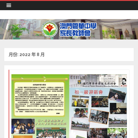
澳門粵華中學 家長教師會
Skip
to
content
月份:
2022 年 8 月