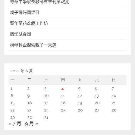
粵華中學家長教師會會刊第45期
第
3
親子燒烤同樂日
期〉
賀年蘭花盆栽工作坊
中
飯堂試食團
橫琴科企探索親子一天遊
2022 年 8 月
一
二
三
四
五
六
日
1
2
3
4
5
6
7
8
9
10
11
12
13
14
15
16
17
18
19
20
21
22
23
24
25
26
27
28
29
30
31
« 7 月
9 月 »