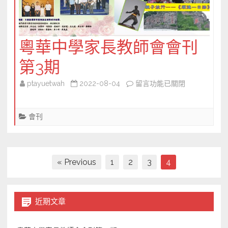
粵華中學家長教師會會刊
第3期
在
ptayuetwah
2022-08-04
留言功能已關閉
〈粵
華
會刊
中
學
家
長
文
« Previous
1
2
3
4
教
章
師
導
會
近期文章
覽
會
刊