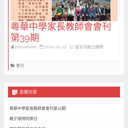
粵華中學家長教師會會刊
第39期
在
ptayuetwah
2024-05-22
留言功能已關閉
〈粵
華
會刊
中
學
家
長
近期文章
教
師
粵華中學家長教師會會刊第45期
會
會
親子燒烤同樂日
刊